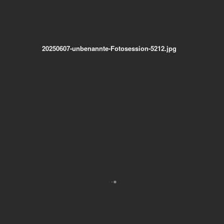
20250607-unbenannte-Fotosession-5212.jpg