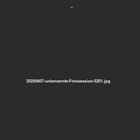
20250607-unbenannte-Fotosession-5201.jpg