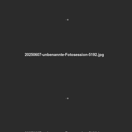
20250607-unbenannte-Fotosession-5192.jpg