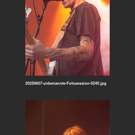
20250607-unbenannte-Fotosession-5245.jpg