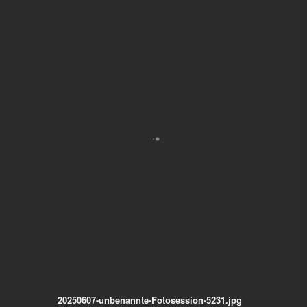
20250607-unbenannte-Fotosession-5231.jpg