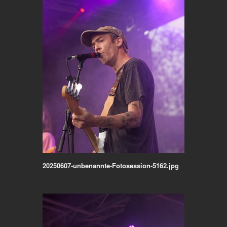
20250607-unbenannte-Fotosession-5162.jpg