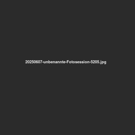
20250607-unbenannte-Fotosession-5205.jpg