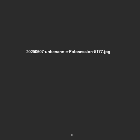
20250607-unbenannte-Fotosession-5177.jpg