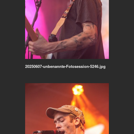
20250607-unbenannte-Fotosession-5246.jpg