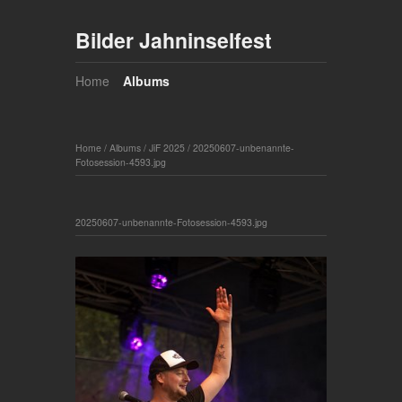
Bilder Jahninselfest
Home
Albums
Home
/
Albums
/
JiF 2025
/
20250607-unbenannte-
Fotosession-4593.jpg
20250607-unbenannte-Fotosession-4593.jpg