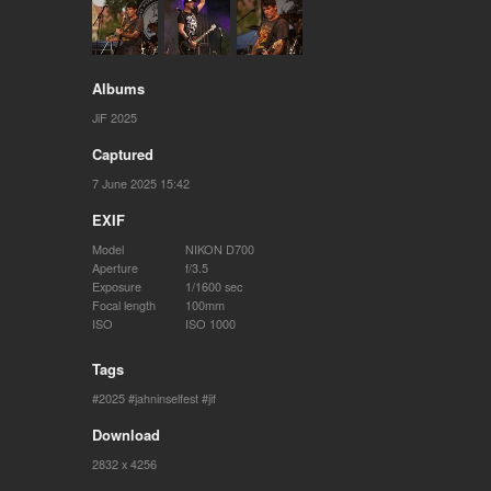
Albums
JiF 2025
Captured
7 June 2025 15:42
EXIF
Model
NIKON D700
Aperture
f/3.5
Exposure
1/1600 sec
Focal length
100mm
ISO
ISO 1000
Tags
2025
jahninselfest
jif
Download
2832 x 4256