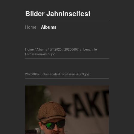
Bilder Jahninselfest
Home
Albums
Home
/
Albums
/
JiF 2025
/
20250607-unbenannte-
Fotosession-4609.jpg
20250607-unbenannte-Fotosession-4609.jpg