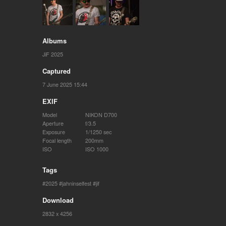
Albums
JiF 2025
Captured
7 June 2025 15:44
EXIF
Model
NIKON D700
Aperture
f/3.5
Exposure
1/1250 sec
Focal length
200mm
ISO
ISO 1000
Tags
2025
jahninselfest
jif
Download
2832 x 4256