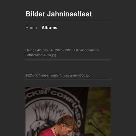
Bilder Jahninselfest
Home
Albums
Home
/
Albums
/
JiF 2025
/
20250607-unbenannte-
Fotosession-4656.jpg
20250607-unbenannte-Fotosession-4656.jpg