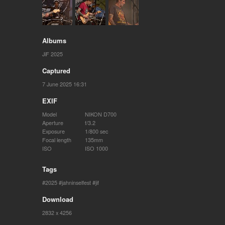
Albums
JiF 2025
Captured
7 June 2025 16:31
EXIF
Model
NIKON D700
Aperture
f/3.2
Exposure
1/800 sec
Focal length
135mm
ISO
ISO 1000
Tags
2025
jahninselfest
jif
Download
2832 x 4256