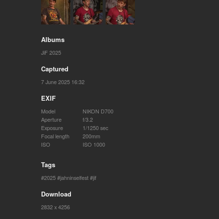
Albums
JiF 2025
Captured
7 June 2025 16:32
EXIF
Model
NIKON D700
Aperture
f/3.2
Exposure
1/1250 sec
Focal length
200mm
ISO
ISO 1000
Tags
2025
jahninselfest
jif
Download
2832 x 4256