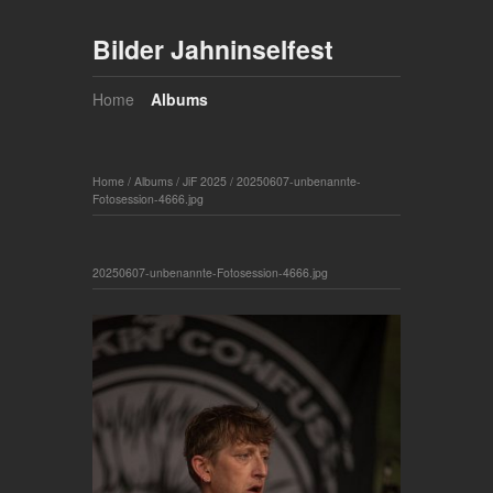
Bilder Jahninselfest
Home
Albums
Home
/
Albums
/
JiF 2025
/
20250607-unbenannte-
Fotosession-4666.jpg
20250607-unbenannte-Fotosession-4666.jpg