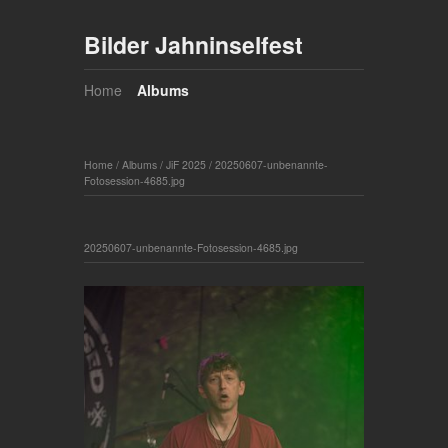
Bilder Jahninselfest
Home
Albums
Home
/
Albums
/
JiF 2025
/
20250607-unbenannte-
Fotosession-4685.jpg
20250607-unbenannte-Fotosession-4685.jpg