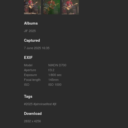
Albums
JiF 2025
Captured
7 June 2025 16:35
EXIF
Model
NIKON D700
Aperture
f/3.2
Exposure
1/800 sec
Focal length
145mm
ISO
ISO 1000
Tags
2025
jahninselfest
jif
Download
2832 x 4256