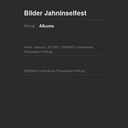
Bilder Jahninselfest
Home
Albums
Home
/
Albums
/
JiF 2025
/
20250607-unbenannte-
Fotosession-4745.jpg
20250607-unbenannte-Fotosession-4745.jpg