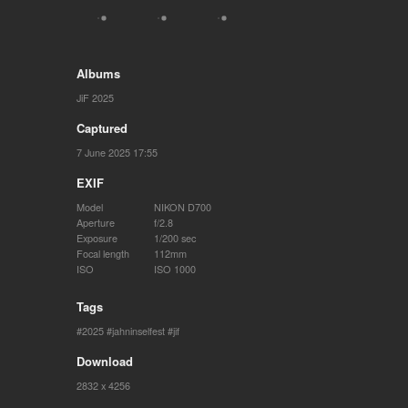
Albums
JiF 2025
Captured
7 June 2025 17:55
EXIF
Model
NIKON D700
Aperture
f/2.8
Exposure
1/200 sec
Focal length
112mm
ISO
ISO 1000
Tags
2025
jahninselfest
jif
Download
2832 x 4256