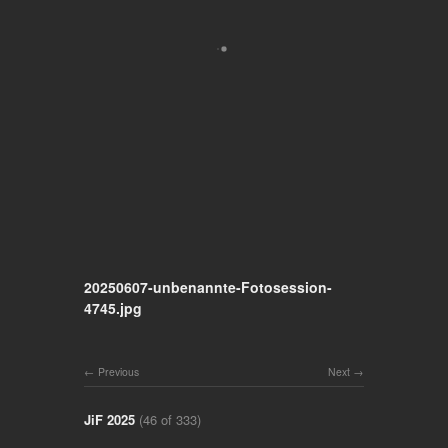
20250607-unbenannte-Fotosession-
4745.jpg
Previous
Next
JiF 2025
(46 of 333)