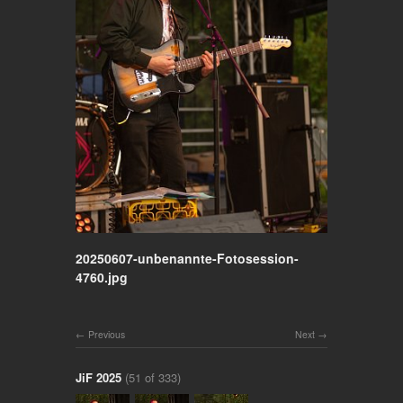
20250607-unbenannte-Fotosession-
4760.jpg
Previous
Next
JiF 2025
(51 of 333)