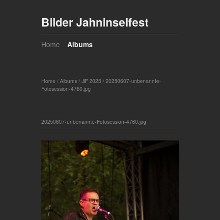
Bilder Jahninselfest
Home
Albums
Home
/
Albums
/
JiF 2025
/
20250607-unbenannte-
Fotosession-4760.jpg
20250607-unbenannte-Fotosession-4760.jpg