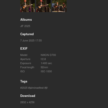
Albums
JiF 2025
Captured
7 June 2025 17:55
EXIF
Model
NIKON D700
Aperture
f/2.8
Exposure
1/400 sec
Focal length
92mm
ISO
ISO 1000
Tags
2025
jahninselfest
jif
Download
2832 x 4256