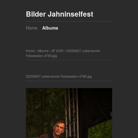
Bilder Jahninselfest
Home
Albums
Home
/
Albums
/
JiF 2025
/
20250607-unbenannte-
Fotosession-4765.jpg
20250607-unbenannte-Fotosession-4765.jpg