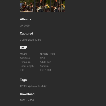
Albums
JiF 2025
Captured
7 June 2025 17:56
EXIF
Model
NIKON D700
Aperture
f/2.8
Exposure
1/640 sec
Focal length
155mm
ISO
ISO 1000
Tags
2025
jahninselfest
jif
Download
2832 x 4256