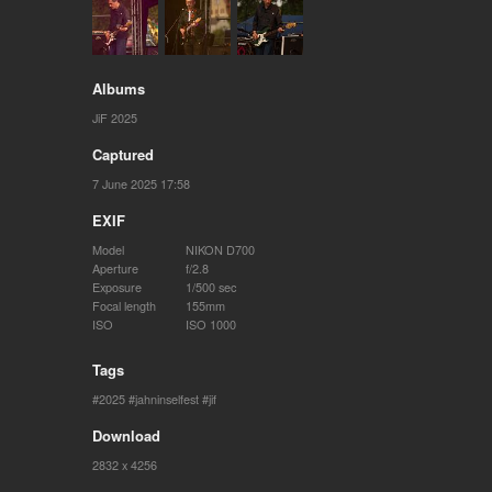
Albums
JiF 2025
Captured
7 June 2025 17:58
EXIF
Model
NIKON D700
Aperture
f/2.8
Exposure
1/500 sec
Focal length
155mm
ISO
ISO 1000
Tags
2025
jahninselfest
jif
Download
2832 x 4256