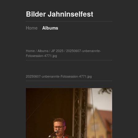
Bilder Jahninselfest
Home
Albums
Home
/
Albums
/
JiF 2025
/
20250607-unbenannte-
Fotosession-4771.jpg
20250607-unbenannte-Fotosession-4771.jpg