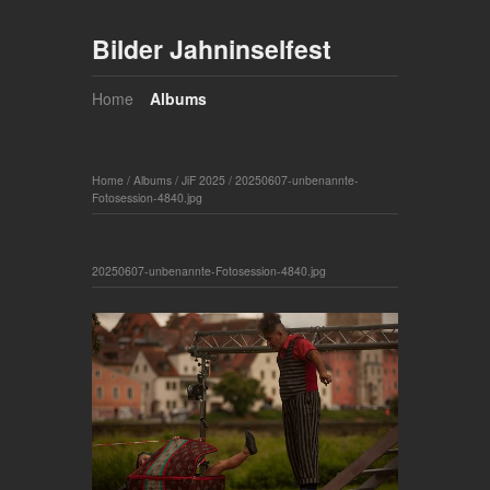
Bilder Jahninselfest
Home
Albums
Home
/
Albums
/
JiF 2025
/
20250607-unbenannte-
Fotosession-4840.jpg
20250607-unbenannte-Fotosession-4840.jpg