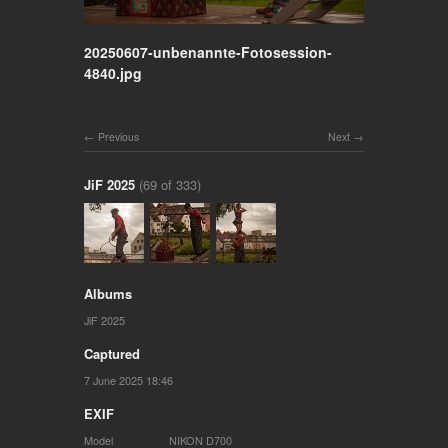
20250607-unbenannte-Fotosession-
4840.jpg
Previous
Next
JiF 2025
(69 of 333)
Albums
JiF 2025
Captured
7 June 2025 18:46
EXIF
Model
NIKON D700