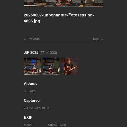
20250607-unbenannte-Fotosession-
4896.jpg
Previous
Next
JiF 2025
(77 of 333)
Albums
JiF 2025
Captured
7 June 2025 19:05
EXIF
Model
NIKON D700