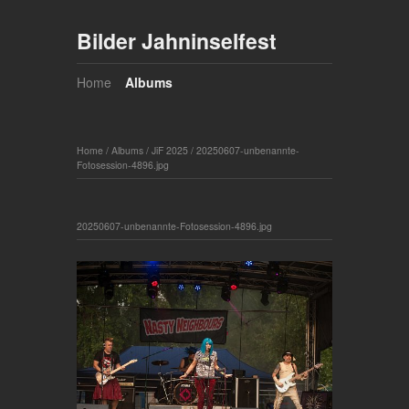
Bilder Jahninselfest
Home
Albums
Home
/
Albums
/
JiF 2025
/
20250607-unbenannte-
Fotosession-4896.jpg
20250607-unbenannte-Fotosession-4896.jpg