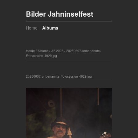
Bilder Jahninselfest
Home
Albums
Home
/
Albums
/
JiF 2025
/
20250607-unbenannte-
Fotosession-4929.jpg
20250607-unbenannte-Fotosession-4929.jpg