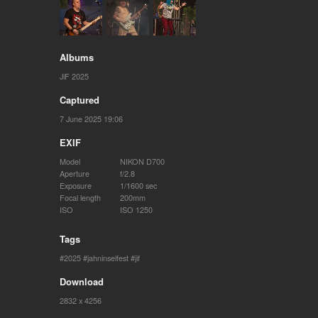
Albums
JiF 2025
Captured
7 June 2025 19:06
EXIF
Model
NIKON D700
Aperture
f/2.8
Exposure
1/1600 sec
Focal length
200mm
ISO
ISO 1250
Tags
2025
jahninselfest
jif
Download
2832 x 4256