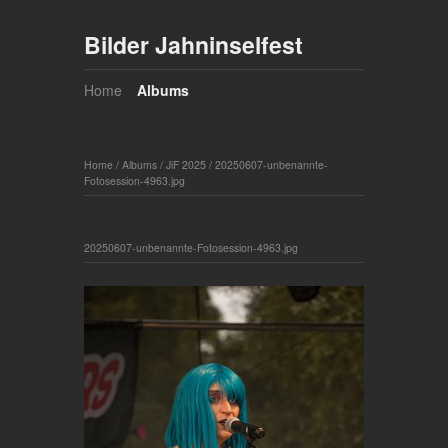
Bilder Jahninselfest
Home
Albums
Home
/
Albums
/
JiF 2025
/
20250607-unbenannte-
Fotosession-4963.jpg
20250607-unbenannte-Fotosession-4963.jpg