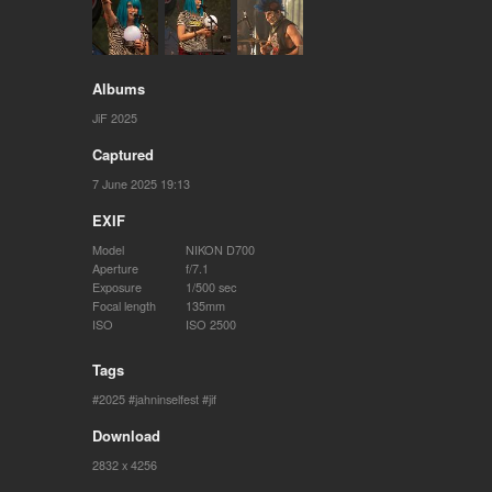
Albums
JiF 2025
Captured
7 June 2025 19:13
EXIF
Model
NIKON D700
Aperture
f/7.1
Exposure
1/500 sec
Focal length
135mm
ISO
ISO 2500
Tags
2025
jahninselfest
jif
Download
2832 x 4256