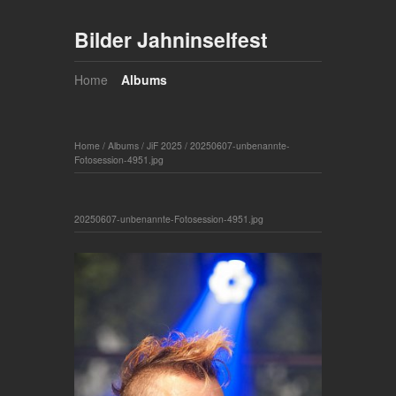
Bilder Jahninselfest
Home
Albums
Home
/
Albums
/
JiF 2025
/
20250607-unbenannte-
Fotosession-4951.jpg
20250607-unbenannte-Fotosession-4951.jpg