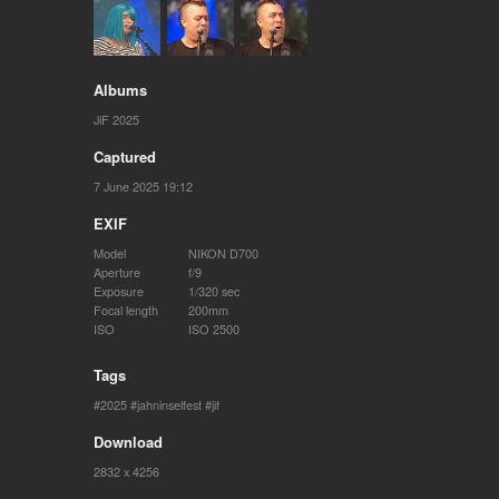
Albums
JiF 2025
Captured
7 June 2025 19:12
EXIF
Model
NIKON D700
Aperture
f/9
Exposure
1/320 sec
Focal length
200mm
ISO
ISO 2500
Tags
2025
jahninselfest
jif
Download
2832 x 4256