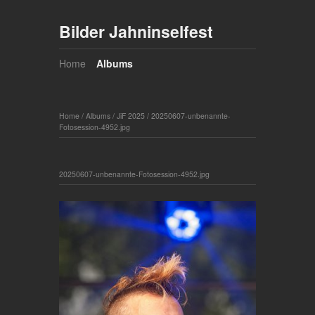
Bilder Jahninselfest
Home
Albums
Home
/
Albums
/
JiF 2025
/
20250607-unbenannte-
Fotosession-4952.jpg
20250607-unbenannte-Fotosession-4952.jpg