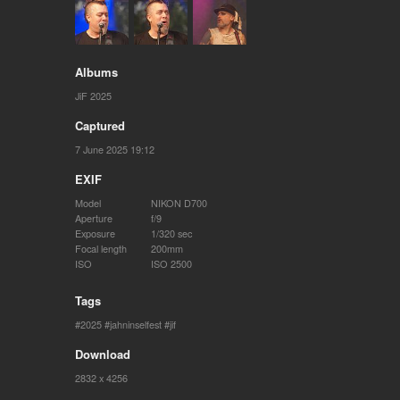
Albums
JiF 2025
Captured
7 June 2025 19:12
EXIF
Model
NIKON D700
Aperture
f/9
Exposure
1/320 sec
Focal length
200mm
ISO
ISO 2500
Tags
2025
jahninselfest
jif
Download
2832 x 4256