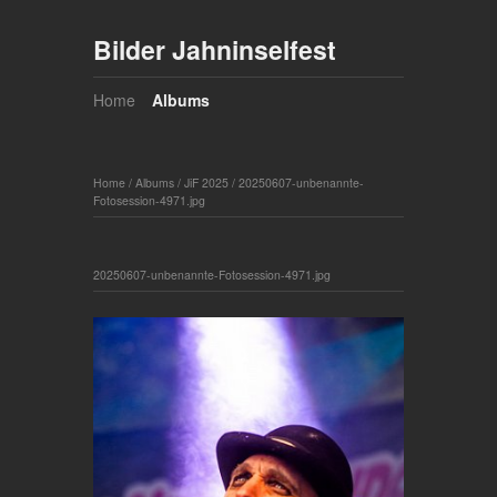
Bilder Jahninselfest
Home
Albums
Home
/
Albums
/
JiF 2025
/
20250607-unbenannte-
Fotosession-4971.jpg
20250607-unbenannte-Fotosession-4971.jpg