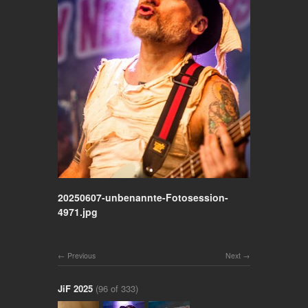
20250607-unbenannte-Fotosession-
4971.jpg
Previous
Next
JiF 2025
(96 of 333)