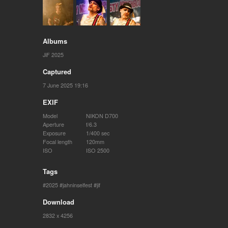
Albums
JiF 2025
Captured
7 June 2025 19:16
EXIF
Model
NIKON D700
Aperture
f/6.3
Exposure
1/400 sec
Focal length
120mm
ISO
ISO 2500
Tags
2025
jahninselfest
jif
Download
2832 x 4256