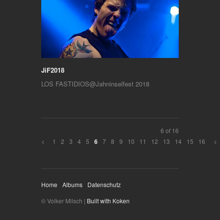
JiF2018
LOS FASTIDIOS@Jahninselfest 2018
6 of 16
<
1
2
3
4
5
7
8
9
10
11
12
13
14
15
16
>
6
Home
Albums
Datenschutz
© Volker Milsch |
Built with Koken