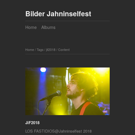
Bilder Jahninselfest
Home
Albums
Home
/
Tags
/
jif2018
/
Content
JiF2018
LOS FASTIDIOS@Jahninselfest 2018